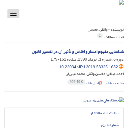
Toggle
vigation
نویسنده =
واثقی، محسن
1
تعداد مقالات:
شناسایی مفهوم اعسار و افلاس و تأثیر آن در تفسیر قانون
دوره 6، شماره 1، خرداد 1399، صفحه
151-179
10.22034/JRJ.2019.53325.1632
احمد مبلغی؛ محسن واثقی؛ محمد مهریار
406.49 K
مشاهده مقاله
اصل مقاله
مقالات آماده انتشار
شماره جاری