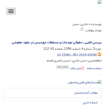
Toggle
vigation
نویسنده =
حائری، حسن
1
تعداد مقالات:
بررسی فقهی ـ حقوقی موجدات و مسقطات حق‌حبس در عقود معاوضی
دوره 3، شماره 4، اسفند 1396، صفحه
91-112
10.22081/JRJ.2018.65590
اعظم امینی؛ حسن حائری؛ حسین ناصری مقدم
305.08 K
مشاهده مقاله
اصل مقاله
مقالات آماده انتشار
شماره جاری