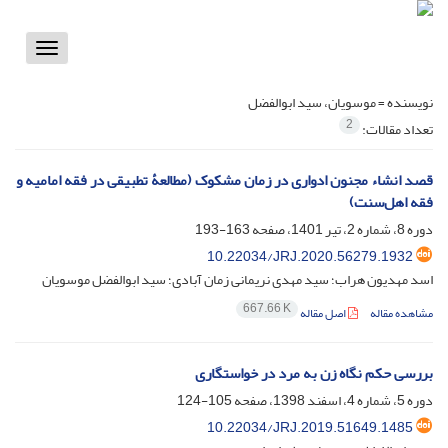
Toggle
vigation
نویسنده =
موسویان، سید ابوالفضل
2
تعداد مقالات:
قصد انشاء مجنون ادواری در زمان مشکوک (مطالعۀ تطبیقی در فقه امامیه و
فقه اهل‌سنت)
دوره 8، شماره 2، تیر 1401، صفحه
163-193
10.22034/JRJ.2020.56279.1932
اسد مهدیون هراب؛ سید مهدی نریمانی زمان آبادی؛ سید ابوالفضل موسویان
667.66 K
مشاهده مقاله
اصل مقاله
بررسی حکم نگاه زن به مرد در خواستگاری
دوره 5، شماره 4، اسفند 1398، صفحه
105-124
10.22034/JRJ.2019.51649.1485