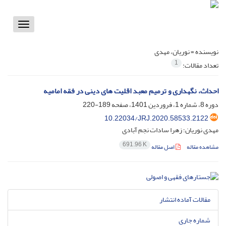
Toggle
vigation
نویسنده =
نوریان، مهدی
1
تعداد مقالات:
احداث، نگهداری و ترمیم معبد اقلیت های دینی در فقه امامیه
دوره 8، شماره 1، فروردین 1401، صفحه
189-220
10.22034/JRJ.2020.58533.2122
مهدی نوریان؛ زهرا سادات نجم آبادی
691.96 K
مشاهده مقاله
اصل مقاله
مقالات آماده انتشار
شماره جاری