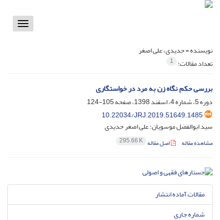
Toggle
vigation
نویسنده =
حدیدی، علی اصغر
1
تعداد مقالات:
بررسی حکم نگاه زن به مرد در خواستگاری
دوره 5، شماره 4، اسفند 1398، صفحه
105-124
10.22034/JRJ.2019.51649.1485
سید ابوالفضل موسویان؛ علی اصغر حدیدی
295.66 K
مشاهده مقاله
اصل مقاله
مقالات آماده انتشار
شماره جاری