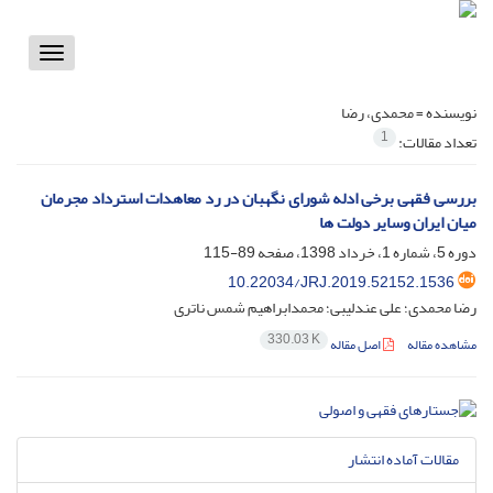
Toggle
vigation
نویسنده =
محمدی، رضا
1
تعداد مقالات:
بررسی فقهی برخی ادله شورای نگهبان در رد معاهدات استرداد مجرمان
میان ایران وسایر دولت ها
دوره 5، شماره 1، خرداد 1398، صفحه
89-115
10.22034/JRJ.2019.52152.1536
رضا محمدی؛ علی عندلیبی؛ محمدابراهیم شمس ناتری
330.03 K
مشاهده مقاله
اصل مقاله
مقالات آماده انتشار