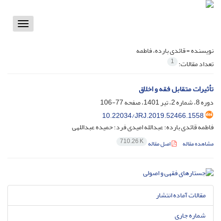
Toggle
vigation
نویسنده =
قائدی بارده، فاطمه
1
تعداد مقالات:
تأثیرات متقابل فقه و اخلاق
دوره 8، شماره 2، تیر 1401، صفحه
77-106
10.22034/JRJ.2019.52466.1558
فاطمه قائدی بارده؛ عبدالله امیدی فرد؛ حمیده عبداللهی
710.26 K
مشاهده مقاله
اصل مقاله
مقالات آماده انتشار
شماره جاری