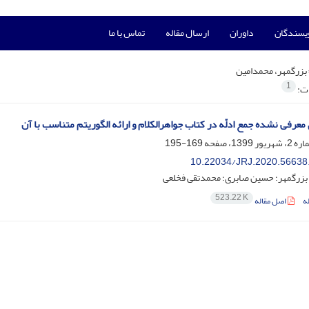
ویسندگان
داوران
ارسال مقاله
تماس با ما
بزرگمهر، محمدامین
1
ات:
معرفی نشده جمع ادلّه در کتاب جواهرالکلام و ارائه الگوریتم متناسب با آن
169-195
10.22034/JRJ.2020.56638
بزرگمهر؛ حسین صابری؛ محمدتقی فخلعی
523.22 K
ه
اصل مقاله