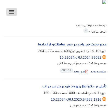
Toggle
vigation
نویسنده =
مؤذنی، حمید
4
تعداد مقالات:
عدم حجیت خبر واحد در حصر معاملات و قراردادها
دوره 10، شماره 1، فروردین 1403، صفحه
177-204
10.22034/JRJ.2024.76082
محمدرضا کیخا؛ حمید مؤذنی بیستگانی
706.7 K
مشاهده مقاله
اصل مقاله
تأملی بر حکم ابطال روزه با فرو بردن سر در آب
دوره 7، شماره 4، اسفند 1400، صفحه
133-160
10.22034/JRJ.2020.54625.1716
محمدرضا کیخا؛ حمید مؤذنی