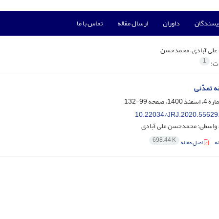
ویسندگان
داوران
ارسال مقاله
تماس با ما
علی آبادی، محمدحسن
1
ات:
ه تمدّنی
99-132
10.22034/JRJ.2020.55629
 واسطی؛ محمدحسن علی آبادی
698.44 K
ه
اصل مقاله