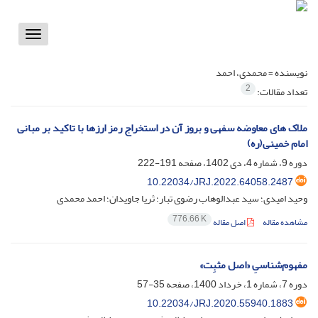
Toggle
vigation
نویسنده =
محمدی، احمد
2
تعداد مقالات:
ملاک های معاوضه سفهی و بروز آن در استخراج رمز ارزها با تاکید بر مبانی
امام خمینی(ره)
دوره 9، شماره 4، دی 1402، صفحه
191-222
10.22034/JRJ.2022.64058.2487
وحید امیدی؛ سید عبدالوهاب رضوی تبار؛ ثریا جاویدان؛ احمد محمدی
776.66 K
مشاهده مقاله
اصل مقاله
مفهوم‌شناسیِ «اصل مثبِت»
دوره 7، شماره 1، خرداد 1400، صفحه
35-57
10.22034/JRJ.2020.55940.1883