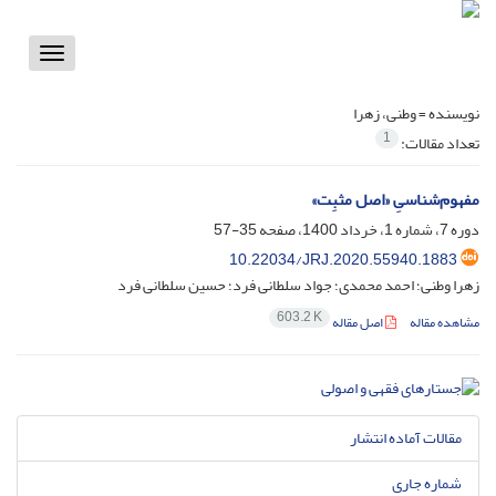
Toggle
vigation
نویسنده =
وطنی، زهرا
1
تعداد مقالات:
مفهوم‌شناسیِ «اصل مثبِت»
دوره 7، شماره 1، خرداد 1400، صفحه
35-57
10.22034/JRJ.2020.55940.1883
زهرا وطنی؛ احمد محمدی؛ جواد سلطانی فرد؛ حسین سلطانی فرد
603.2 K
مشاهده مقاله
اصل مقاله
مقالات آماده انتشار
شماره جاری