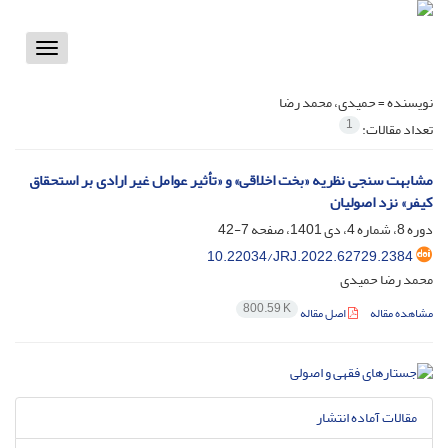
Toggle
vigation
نویسنده =
حمیدی، محمد رضا
1
تعداد مقالات:
مشابهت سنجی نظریه «بخت اخلاقی» و «تأثیر عوامل غیر ارادی بر استحقاق
کیفر» نزد اصولیان
دوره 8، شماره 4، دی 1401، صفحه
7-42
10.22034/JRJ.2022.62729.2384
محمد رضا حمیدی
800.59 K
مشاهده مقاله
اصل مقاله
مقالات آماده انتشار