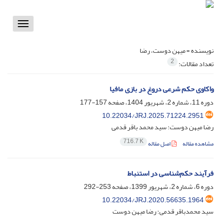
Toggle
vigation
نویسنده =
میهن دوست، رضا
2
تعداد مقالات:
واکاوی حکم شرعی دروغ در بازی مافیا
دوره 11، شماره 2، شهریور 1404، صفحه
157-177
10.22034/JRJ.2025.71224.2951
رضا میهن دوست؛ سید محمد باقر قدمی
716.7 K
مشاهده مقاله
اصل مقاله
فرآیند حکم‌شناسی در استنباط
دوره 6، شماره 2، شهریور 1399، صفحه
253-292
10.22034/JRJ.2020.56635.1964
سید محمدباقر قدمی؛ رضا میهن دوست