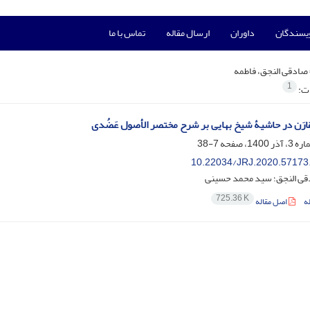
ویسندگان
داوران
ارسال مقاله
تماس با ما
صادقی النجق، فاطمه
1
ات:
ارَن در حاشیۀ شیخ بهایی بر شرح مختصر الأصول عَضُدی
7-38
10.22034/JRJ.2020.57173
قی النجق؛ سید محمد حسینی
725.36 K
ه
اصل مقاله