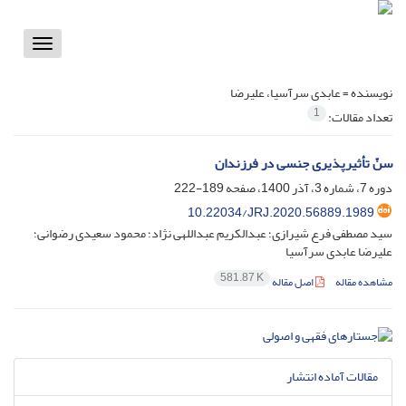
Toggle
vigation
نویسنده =
عابدی سرآسیا، علیرضا
1
تعداد مقالات:
سنّ تأثیرپذیری جنسی در فرزندان
دوره 7، شماره 3، آذر 1400، صفحه
189-222
10.22034/JRJ.2020.56889.1989
سید مصطفی فرع شیرازی؛ عبدالکریم عبداللهی نژاد؛ محمود سعیدی رضوانی؛
علیرضا عابدی سرآسیا
581.87 K
مشاهده مقاله
اصل مقاله
مقالات آماده انتشار