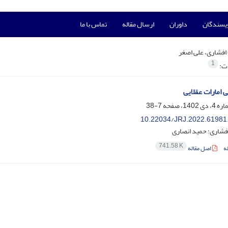
ویسندگان
داوران
ارسال مقاله
تماس با ما
افشاری، علی اصغر
1
ات:
 امارات عقلایی
7-38
10.22034/JRJ.2022.61981
فشاری؛ حمید انصاری
741.58 K
ه
اصل مقاله