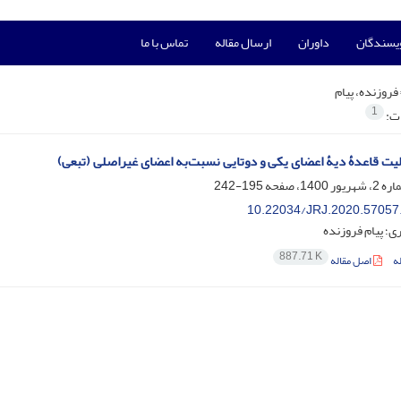
ویسندگان
داوران
ارسال مقاله
تماس با ما
فروزنده، پیام
1
ات:
ت قاعدۀ دیۀ اعضای یکی و دوتایی نسبت‌به اعضای غیر‌اصلی (تبعی)
195-242
10.22034/JRJ.2020.57057
ی؛ پیام فروزنده
887.71 K
ه
اصل مقاله