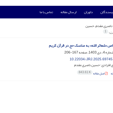
ویسندگان
داوران
ارسال مقاله
تماس با ما
ناصری مقدم، حسین
1
ات:
ص «شعائر الله» به مناسک حج در قرآن کریم
167-206
10.22034/JRJ.2025.69745
ی افزادی؛ حسین ناصری مقدم
843.61 K
ه
اصل مقاله