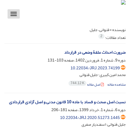
Toggle
vigation
نویسنده =
قنواتی، جلیل
2
تعداد مقالات:
ضرورت احداث علقۀ وضعی در قرارداد
دوره 9، شماره 1، فروردین 1402، صفحه
103-131
10.22034/JRJ.2023.74199
محمد امین کبیری؛ جلیل قنواتی
744.12 K
مشاهده مقاله
اصل مقاله
نسبت اصل صحت و فساد با ماده 10 قانون مدنی و اصل آزادی قراردادی
دوره 6، شماره 1، خرداد 1399، صفحه
181-206
10.22034/JRJ.2020.51273.1445
جلیل قنواتی؛ اسفندیار صفری