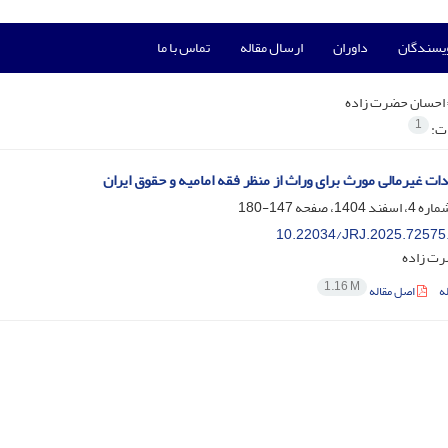
ویسندگان
داوران
ارسال مقاله
تماس با ما
احسان حضرت زاده
1
ات:
دات غیرمالی مورث برای وراث از منظر فقه امامیه و حقوق ایران
147-180
10.22034/JRJ.2025.72575
ت زاده
1.16 M
ه
اصل مقاله