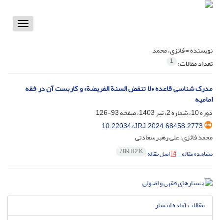
Toggle
vigation
نویسنده =
فائزی، محمد
1
تعداد مقالات:
مدرک شناسی قاعده «لا تنقض السنة الفریضة» و کاربست آن در فقه
امامیه
دوره 10، شماره 2، تیر 1403، صفحه
93-126
10.22034/JRJ.2024.68458.2773
محمد فائزی؛ علی رهبرسعادتی
789.82 K
مشاهده مقاله
اصل مقاله
مقالات آماده انتشار