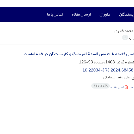
ویسندگان
داوران
ارسال مقاله
تماس با ما
محمد فائزی
1
ات:
ی قاعده «لا تنقض السنة الفریضة» و کاربست آن در فقه امامیه
93-126
10.22034/JRJ.2024.68458
ی؛ علی رهبرسعادتی
789.82 K
ه
اصل مقاله