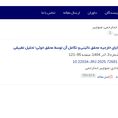
ویسندگان
داوران
ارسال مقاله
تماس با ما
خدارحمی، منوچهر
1
ات:
یای خارجیه محقق نائینی و تکامل آن توسط محقق خوئی؛ تحلیل تطبیقی
95-121
10.22034/JRJ.2025.72681
ادی؛ منوچهر خدارحمی
784.92 K
ه
اصل مقاله