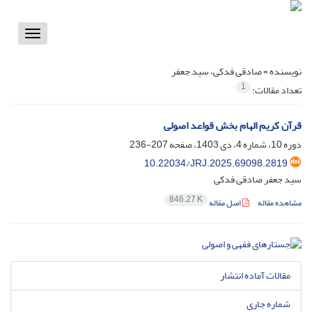
Toggle
vigation
نویسنده =
صادقی فدکی، سید جعفر
1
تعداد مقالات:
قرآن کریم الهام بخش قواعد اصولی
دوره 10، شماره 4، دی 1403، صفحه
207-236
10.22034/JRJ.2025.69098.2819
سید جعفر صادقی فدکی
846.27 K
مشاهده مقاله
اصل مقاله
مقالات آماده انتشار
شماره جاری