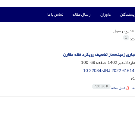
ویسندگان
داوران
ارسال مقاله
تماس با ما
نادری، رسول
1
ات:
باری زمینه‌ساز تضعیف رویکرد فقه مقارن
69-100
10.22034/JRJ.2022.61614
ری
728.28 K
ه
اصل مقاله