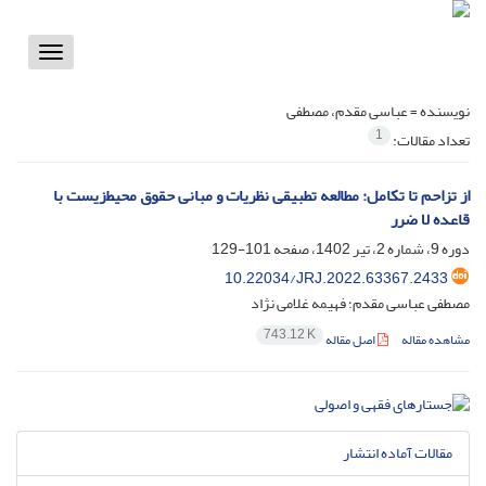
Toggle
vigation
نویسنده =
عباسی مقدم، مصطفی
1
تعداد مقالات:
از تزاحم تا تکامل: مطالعه تطبیقی نظریات و مبانی حقوق محیط‌زیست با
قاعده لا ضرر
دوره 9، شماره 2، تیر 1402، صفحه
101-129
10.22034/JRJ.2022.63367.2433
مصطفی عباسی مقدم؛ فهیمه غلامی نژاد
743.12 K
مشاهده مقاله
اصل مقاله
مقالات آماده انتشار