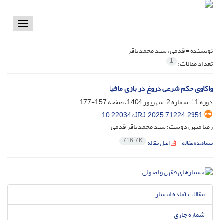
Toggle
vigation
نویسنده =
قدمی، سید محمد باقر
1
تعداد مقالات:
واکاوی حکم شرعی دروغ در بازی مافیا
دوره 11، شماره 2، شهریور 1404، صفحه
157-177
10.22034/JRJ.2025.71224.2951
رضا میهن دوست؛ سید محمد باقر قدمی
716.7 K
مشاهده مقاله
اصل مقاله
مقالات آماده انتشار
شماره جاری