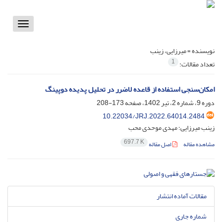
Toggle
vigation
نویسنده =
میرزایی، زینب
1
تعداد مقالات:
امکان‌سنجی استفاده از قاعده لاضرر در تحلیل پدیده‌ دوپینگ
دوره 9، شماره 2، تیر 1402، صفحه
173-208
10.22034/JRJ.2022.64014.2484
زینب میرزایی؛ مهدی موحدی محب
697.7 K
مشاهده مقاله
اصل مقاله
مقالات آماده انتشار
شماره جاری