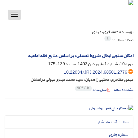
Toggle
vigation
نویسنده =
مفتخری، مهدی
1
تعداد مقالات:
امکان‏ سنجی ابطال «شروط تعسفی» بر اساس منابع فقه امامیه
دوره 10، شماره 1، فروردین 1403، صفحه
139-175
10.22034/JRJ.2024.68501.2776
مهدی مفتخری؛ مجتبی زاهدیان؛ سید محمد مهدی قبولی درافشان
905.8 K
مشاهده مقاله
اصل مقاله
مقالات آماده انتشار
شماره جاری