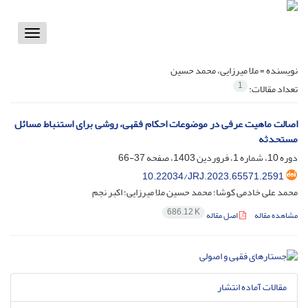
Toggle
vigation
نویسنده =
ملا میرزایی، محمد حسین
1
تعداد مقالات:
اصالت ماهیت عرفی در موضوعات احکام فقهی، روشی برای استنباط مسائل
مستحدثه
دوره 10، شماره 1، فروردین 1403، صفحه
37-66
10.22034/JRJ.2023.65571.2591
محمد علی خادمی کوشا؛ محمد حسین ملا میرزایی؛ اکبر نجم
686.12 K
مشاهده مقاله
اصل مقاله
مقالات آماده انتشار