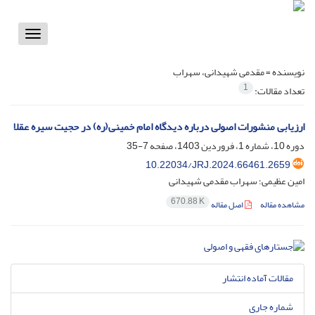
Toggle
vigation
نویسنده =
مقدمی شهیدانی، سهراب
1
تعداد مقالات:
ارزیابی منشورات اصولی درباره دیدگاه امام خمینی(ره) در حجیت سیره‏ عقلا
دوره 10، شماره 1، فروردین 1403، صفحه
7-35
10.22034/JRJ.2024.66461.2659
امین عظیمی؛ سهراب مقدمی شهیدانی
670.88 K
مشاهده مقاله
اصل مقاله
مقالات آماده انتشار
شماره جاری