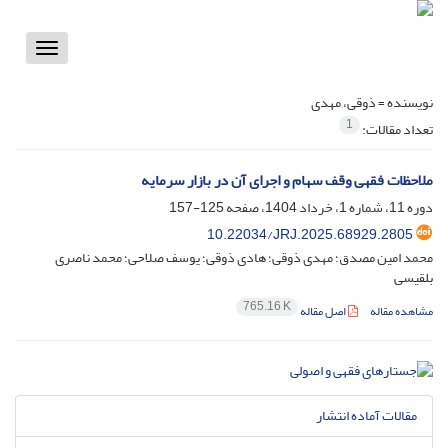
Toggle
vigation
نویسنده =
ذوقی، مهدی
1
تعداد مقالات:
ملاحظات فقهی وقف سهام و اجرای آن در بازار سرمایه
دوره 11، شماره 1، خرداد 1404، صفحه
125-157
10.22034/JRJ.2025.68929.2805
محمد امین مصدق؛ مهدی ذوقی؛ هادی ذوقی؛ یوسف صلاحی؛ محمد ناصری
بلقیسی
765.16 K
مشاهده مقاله
اصل مقاله
مقالات آماده انتشار