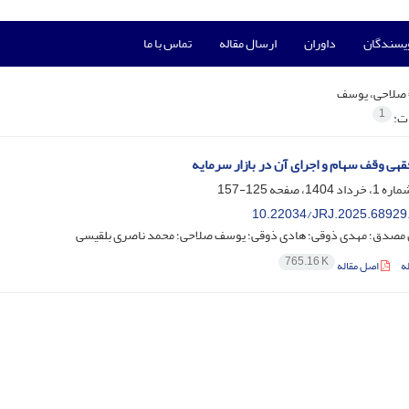
ویسندگان
داوران
ارسال مقاله
تماس با ما
صلاحی، یوسف
1
ات:
قهی وقف سهام و اجرای آن در بازار سرمایه
125-157
10.22034/JRJ.2025.68929
 مصدق؛ مهدی ذوقی؛ هادی ذوقی؛ یوسف صلاحی؛ محمد ناصری بلقیسی
765.16 K
ه
اصل مقاله