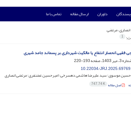
ویسندگان
داوران
ارسال مقاله
تماس با ما
انصاری، مرتضی
1
ات:
ی فقهی انحصار انتفاع یا مالکیت شهرداری بر پسماند جامد شهری
193-220
10.22034/JRJ.2025.69769
ین موسوی؛ سید علیرضا هاشمی دهسرخی؛ امیرحسین غضنفری؛ مرتضی انصاری
747.74 K
ه
اصل مقاله