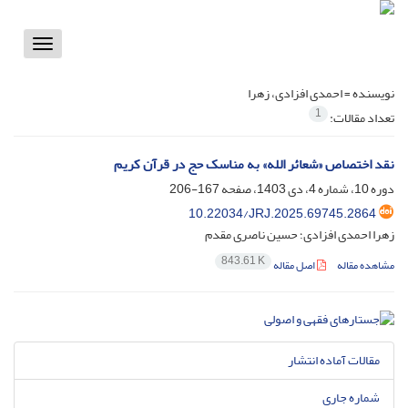
Toggle
vigation
نویسنده =
احمدی افزادی، زهرا
1
تعداد مقالات:
نقد اختصاص «شعائر الله» به مناسک حج در قرآن کریم
دوره 10، شماره 4، دی 1403، صفحه
167-206
10.22034/JRJ.2025.69745.2864
زهرا احمدی افزادی؛ حسین ناصری مقدم
843.61 K
مشاهده مقاله
اصل مقاله
مقالات آماده انتشار
شماره جاری