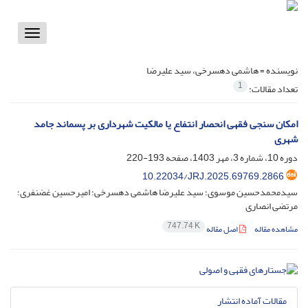
Toggle
vigation
نویسنده =
هاشمی دهسرخی، سید علیرضا
1
تعداد مقالات:
امکان سنجی فقهی انحصار انتفاع یا مالکیت شهرداری بر پسماند جامد
شهری
دوره 10، شماره 3، مهر 1403، صفحه
193-220
10.22034/JRJ.2025.69769.2866
سیدمحمدحسین موسوی؛ سید علیرضا هاشمی دهسرخی؛ امیرحسین غضنفری؛
مرتضی انصاری
747.74 K
مشاهده مقاله
اصل مقاله
مقالات آماده انتشار