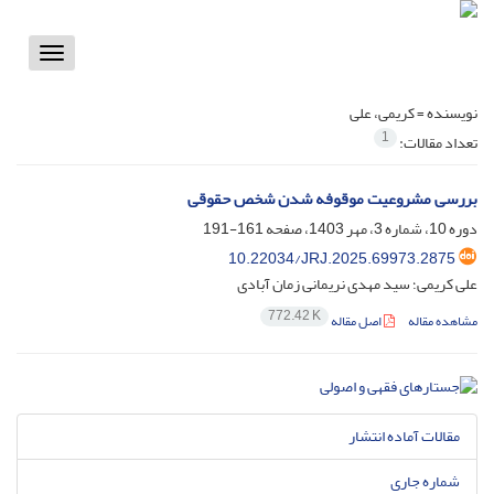
Toggle
vigation
نویسنده =
کریمی، علی
1
تعداد مقالات:
بررسی مشروعیت موقوفه شدن شخص حقوقی
دوره 10، شماره 3، مهر 1403، صفحه
161-191
10.22034/JRJ.2025.69973.2875
علی کریمی؛ سید مهدی نریمانی زمان آبادی
772.42 K
مشاهده مقاله
اصل مقاله
مقالات آماده انتشار
شماره جاری