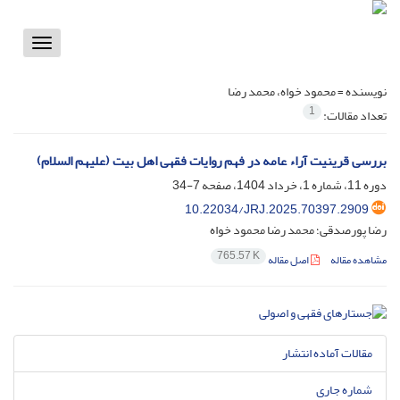
Toggle
vigation
نویسنده =
محمود خواه، محمد رضا
1
تعداد مقالات:
بررسی قرینیت آراء عامه در فهم روایات فقهی اهل بیت (علیهم السلام)
دوره 11، شماره 1، خرداد 1404، صفحه
7-34
10.22034/JRJ.2025.70397.2909
رضا پورصدقی؛ محمد رضا محمود خواه
765.57 K
مشاهده مقاله
اصل مقاله
مقالات آماده انتشار
شماره جاری