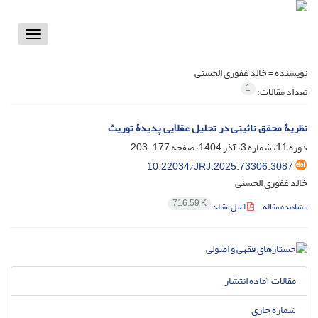
Toggle
vigation
نویسنده =
خالد غفوری الحسنی
1
تعداد مقالات:
نظریۀ محقق نائینی در تحلیل عقلایی پدیدۀ توریث
دوره 11، شماره 3، آذر 1404، صفحه
177-203
10.22034/JRJ.2025.73306.3087
خالد غفوری الحسنی
716.59 K
مشاهده مقاله
اصل مقاله
مقالات آماده انتشار
شماره جاری