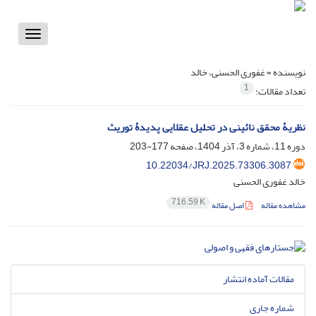
Toggle
vigation
نویسنده =
غفوری الحسنی، خالد
1
تعداد مقالات:
نظریۀ محقق نائینی در تحلیل عقلایی پدیدۀ توریث
دوره 11، شماره 3، آذر 1404، صفحه
177-203
10.22034/JRJ.2025.73306.3087
خالد غفوری الحسنی
716.59 K
مشاهده مقاله
اصل مقاله
مقالات آماده انتشار
شماره جاری