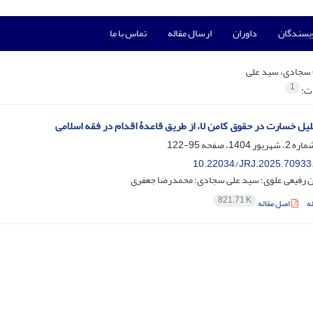
ویسندگان
داوران
ارسال مقاله
تماس با ما
سجادی، سید علی
1
ات:
قلیل خسارت در حقوق کامن لا، از طریق قاعدۀ اقدام در فقه اسلامی
95-122
10.22034/JRJ.2025.70933
 رفیعی علوی؛ سید علی سجادی؛ محمدرضا جعفری
821.71 K
ه
اصل مقاله