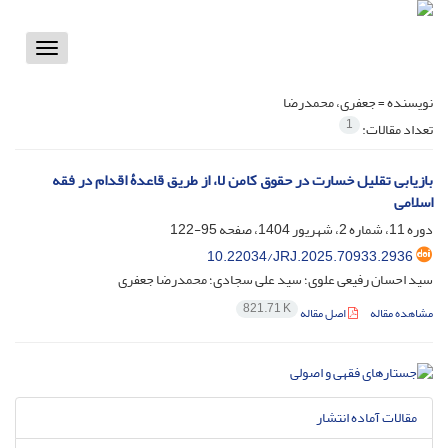
Toggle
vigation
نویسنده =
جعفری، محمدرضا
1
تعداد مقالات:
بازیابی تقلیل خسارت در حقوق کامن لا، از طریق قاعدۀ اقدام در فقه
اسلامی
دوره 11، شماره 2، شهریور 1404، صفحه
95-122
10.22034/JRJ.2025.70933.2936
سید احسان رفیعی علوی؛ سید علی سجادی؛ محمدرضا جعفری
821.71 K
مشاهده مقاله
اصل مقاله
مقالات آماده انتشار