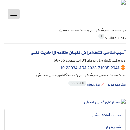
Toggle
vigation
نویسنده =
میرشاه ولایتی، سید محمد حسین
1
تعداد مقالات:
آسیب‌شناسی کشف اعراض فقیهان متقدم از احادیث فقهی
دوره 11، شماره 1، خرداد 1404، صفحه
35-66
10.22034/JRJ.2025.71035.2941
سید محمد حسین میرشاه ولایتی؛ محمدکاظم رحمان ستایش
889.87 K
مشاهده مقاله
اصل مقاله
مقالات آماده انتشار
شماره جاری