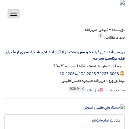
Toggle
vigation
نویسنده =
فهیمی، عزیزالله
1
تعداد مقالات:
بررسی انتقادیِ فرایند و مفروضات در الگوی اجتهادیِ شیخ انصاری (ره) برای
فقه مکاسب محرمه
دوره 11، شماره 4، اسفند 1404، صفحه
39-78
10.22034/JRJ.2025.72237.3008
نیما نوروزی؛ عزیزالله فهیمی؛ محسن فقیهی
939.94 K
مشاهده مقاله
اصل مقاله
مقالات آماده انتشار