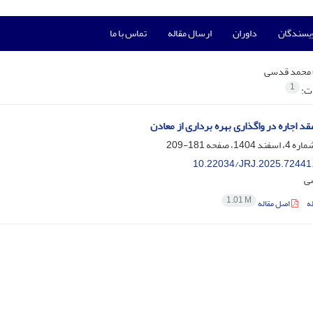
ویسندگان
داوران
ارسال مقاله
تماس با ما
محمد قدسی
1
ات:
د اجاره در واگذاری بهره برداری از معادن
181-209
10.22034/JRJ.2025.72441
ی
1.01 M
ه
اصل مقاله