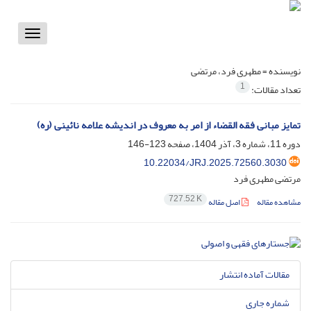
Toggle
vigation
نویسنده =
مطهری فرد، مرتضی
1
تعداد مقالات:
تمایز مبانی فقه القضاء از امر به معروف در اندیشه علامه نائینی (ره)
دوره 11، شماره 3، آذر 1404، صفحه
123-146
10.22034/JRJ.2025.72560.3030
مرتضی مطهری فرد
727.52 K
مشاهده مقاله
اصل مقاله
مقالات آماده انتشار
شماره جاری