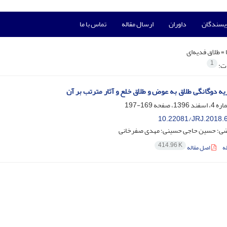
ویسندگان
داوران
ارسال مقاله
تماس با ما
 =
طلاق فدیه‌ای
1
ات:
یه دوگانگی طلاق به عوض و طلاق خلع و آثار مترتب بر آن
169-197
10.22081/JRJ.2018.
ضی؛ حسین حاجی حسینی؛ مهدی صفرخانی
414.96 K
ه
اصل مقاله