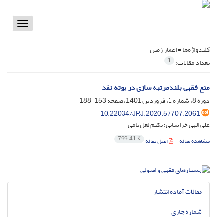
Toggle
vigation
کلیدواژه‌ها =
اعمار زمین
1
تعداد مقالات:
منع فقهی بلندمرتبه سازی در بوته نقد
دوره 8، شماره 1، فروردین 1401، صفحه
153-188
10.22034/JRJ.2020.57707.2061
علی الهی خراسانی؛ تکتم لعل نامی
799.41 K
مشاهده مقاله
اصل مقاله
مقالات آماده انتشار
شماره جاری