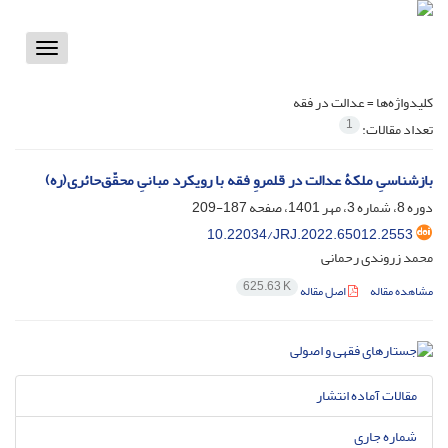
Toggle
vigation
کلیدواژه‌ها =
عدالت در فقه
1
تعداد مقالات:
بازشناسیِ ملکۀ عدالت در قلمروِ فقه با رویکرد مبانیِ محقّق‌حائری(ره)
دوره 8، شماره 3، مهر 1401، صفحه
187-209
10.22034/JRJ.2022.65012.2553
محمد زروندی رحمانی
625.63 K
مشاهده مقاله
اصل مقاله
مقالات آماده انتشار
شماره جاری